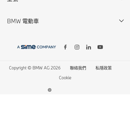
BMW Conc. App
尊選易手車
BMW 電動車
更新車主/車輛資料
網上商店
BMW X series
供款方案與租賃
BMW 7 series
供款計算機
BMW 5 series
BMW 電動車
最新資訊及優惠
BMW 3 series
電動車的開支
型號比較
BMW M series
電動車充電
Copyright © BMW AG 2026
聯絡我們
私隱政策
BMW Lifestyle 商店
BMW Concept Cars
電動車續航距離
Cookie
預約試駕
BMW Protection Vehicles