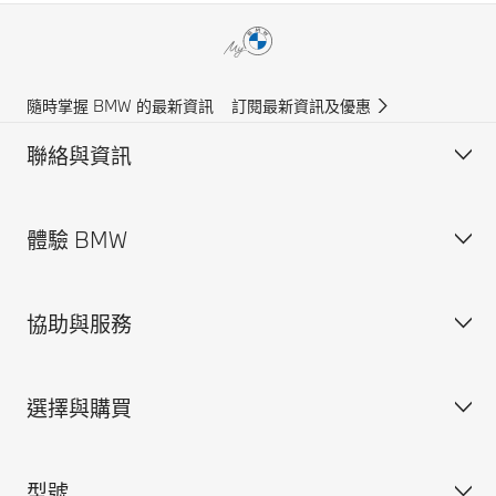
隨時掌握 BMW 的最新資訊
訂閱最新資訊及優惠
聯絡與資訊
體驗 BMW
客戶支援
尋找我們
協助與服務
銷售查詢
關於寶馬香港
BMW.com
選擇與購買
BMW Group
維修預約
BMW 保險
型號
BMW ConnectedDrive
個人訂製