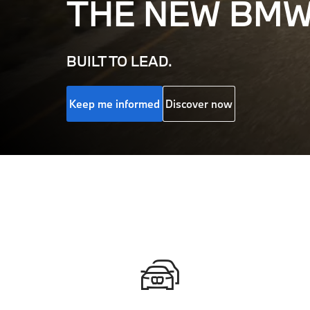
THE NEW
BMW
BUILT TO LEAD.
Keep me informed
Discover now