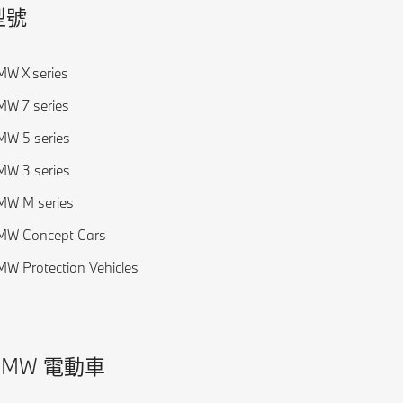
型號
W X series
W 7 series
W 5 series
W 3 series
MW M series
MW Concept Cars
W Protection Vehicles
BMW 電動車