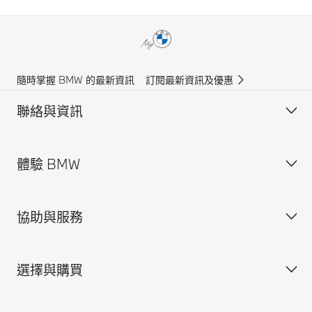
隨時掌握 BMW 的最新資訊
訂閱最新資訊及優惠
聯絡與資訊
體驗 BMW
客戶支援
尋找我們
協助與服務
銷售查詢
關於寶馬香港
BMW.com
選擇與購買
BMW Group
維修預約
BMW 保險