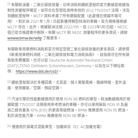
[1]
有關耗油量、二氧化碳排放量、功率消耗和續航里程的官方數據是根據強
制性測量程序確定，並符合在型號批准時有效的 (EU) 715/2007 法規。涉及
到續航里程時，WLTP 資料考慮了所有選裝配置（此處僅在德國市場可
用）。對於自 2021 年 1 月 1 日起新獲得類型核准的車輛，官方規格僅根據
WLTP 存在。此外，根據歐洲法規 2022/195，從 2023年1月1日起，NEDC
值已從合格證書中刪除。有關 WLTP 和 NEDC 測量程序的更多資訊，請按
woww.bmw.de/wltp
了解更多。
有關新乘用車燃料消耗和官方特定型號二氧化碳排放量的更多資訊，請參閱
《新乘用車燃料消耗、二氧化碳排放和電力消耗指南》，該指南可在所有銷
售點免費獲取，也可以從 Deutsche Automobil Treuhand GmbH
(DAT)1,73760 Ostfildern-Scharnhausen, Germany，以及在以下網址取
得：
https://www.dat.de/co2/
。
[2]
續航里程取決於多種因素，尤其是：個人駕駛風格、路線特徵、室外溫
度、使用暖氣／空調、預設空調。
[3]
汽油引擎的性能數據適用於使用 RON 98 燃料的車型。耗油數據適用於根
據歐盟 715/2007 法規使用參考燃油的車輛。亦可以使用無鉛 RON 91 及最
高乙醇含量為 10% (E10) 的更高等級燃油。BMW 推薦使用 RON 95 燃油。
對於高性能汽車，BMW 推薦使用 RON 98 燃油。
[4]
僅適用於插電式混能車型：加權綜合（EC AC加權充電）