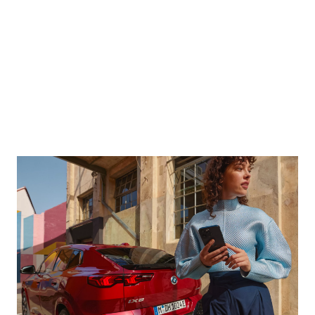
可以隨時迅速輕鬆
您可以自行選擇最
調整路線規劃。然
適合的充電站。
後，導航系統將計
算一條新路線。當
在汽車充電時，您
您的電動汽車完成
可以隨心而行：品
充電準備就緒時，
嚐咖啡、欣賞美
您的智能手機將收
景，或是寫意購
到推送通知。安裝
物？我們為您提供
My BMW 應用程
不同充電站的各項
式後，便可享用這
資訊。
項便捷的服務。