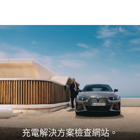
家中安裝
目的
解決方
wallbox。
地。
案，讓
或是直接
為您
您可以
透過家用
的電
隨時在
插充電。
動汽
家充
車策
電。使
劃充
用
電優
BMW
化路
Wallbox
線，
Plus 及
輕易
My
找到
BMW
沿途
應用程
的充
式的附
電
加功能
站。
來優化
充電解決方案檢查網站。
我們
充電表
的路