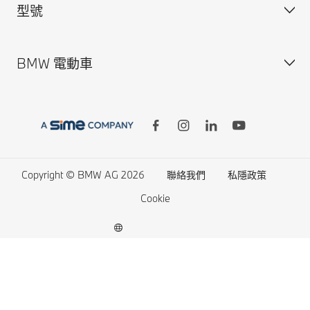
型號
BMW ConnectedDrive
個人訂製
BMW Conc. App
尊選易手車
BMW 電動車
更新車主/車輛資料
網上商店
BMW X series
供款方案與租賃
BMW 7 series
供款計算機
BMW 5 series
BMW 電動車
最新資訊及優惠
BMW 3 series
電動車的開支
型號比較
BMW M series
電動車充電
Copyright © BMW AG 2026
聯絡我們
私隱政策
BMW Lifestyle 商店
BMW Concept Cars
電動車續航距離
Cookie
預約試駕
BMW Protection Vehicles