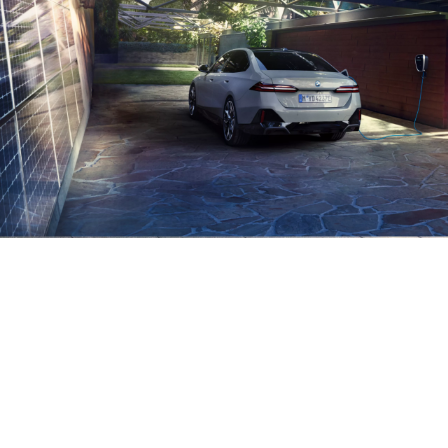
家居充
充電
您的充
電
優化
電設
路
備。
BMW
連接家
線。
充電動車
居充電
不需要太
每次
套件為
多設備。
都能
您提供
如有需
輕鬆
了一個
要，可於
到達
完整的