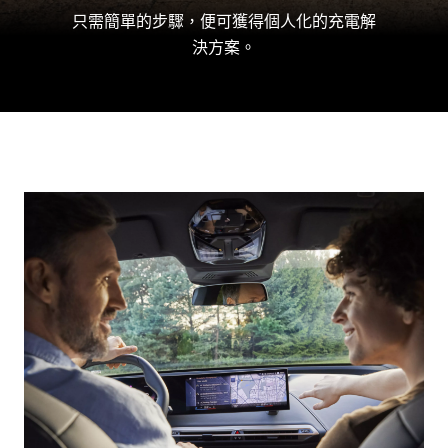
現。這
只需簡單的步驟，便可獲得個人化的充電解
線規
配備了
決方案。
劃功
專業上
能將
門安裝
計算
服務。
最接
近或
沿途
上最
快速
的充
電選
項。
透過
導航
裝置
或
My