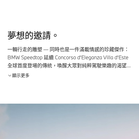
夢想的邀請。
一輛行走的雕塑 — 同時也是一件滿載情感的珍藏傑作：
BMW Speedtop 延續 Concorso d'Eleganza Villa d'Este
全球首度登場的傳統，喚醒大眾對純粹駕駛樂趣的渴望。
然而，這款設計也是一場夢想的邀請，因為它將以僅限
顯示更多
70 輛的超限量、獨家小規模系列生產。 BMW 透過這種
方式表明，對純粹駕馭樂趣的熱情，未來仍將是不可或缺
的核心。