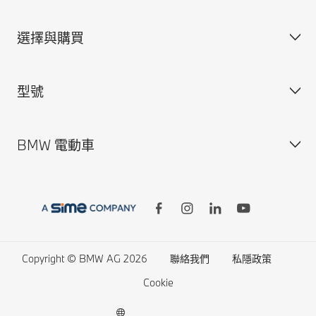
BMW.com
選擇與購買
BMW Group
維修預約
BMW 保險
型號
BMW ConnectedDrive
個人訂製
BMW Conc. App
尊選易手車
BMW 電動車
更新車主/車輛資料
網上商店
BMW X series
供款方案與租賃
BMW 7 series
供款計算機
BMW 5 series
BMW 電動車
最新資訊及優惠
BMW 3 series
電動車的開支
型號比較
BMW M series
電動車充電
Copyright © BMW AG 2026
聯絡我們
私隱政策
BMW Lifestyle 商店
BMW Concept Cars
電動車續航距離
Cookie
預約試駕
BMW Protection Vehicles