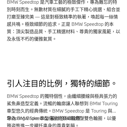
BMW Speedtop 是汽車工藝的極致傑作，專為難忘的特
別時刻而生。無數材質在細膩的手工下精心挑選、組合並
打磨至臻完美 — 這是對極致精準的執著，喚起每一絲情
感共鳴。極致細節的追求，正是 BMW Speedtop 的本
質：頂尖製造品質、手工精選材料、尊貴的獨家風範，以
及永恆不朽的優雅氣質。
引人注目的比例，獨特的細節。
BMW Speedtop 的獨特個性，由纖細腰線與極具張力的
鯊魚鼻造型定義。流暢的輪廓讓人聯想到 BMW Touring
車型悠久的經典傳統。BMW Speedtop 是 Touring 與
Shooting Brake 車型傳統的巔峰詮釋。
專為 BMW Speedtop 設計的 14 輻扇型雙色輪圈，以優
雅姿態進一步襯托車身的尊貴氣韻。