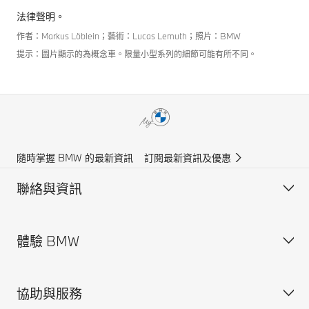
法律聲明。
作者：Markus Löblein；藝術：Lucas Lemuth；照片：BMW
提示：圖片顯示的為概念車。限量小型系列的細節可能有所不同。
隨時掌握 BMW 的最新資訊
訂閱最新資訊及優惠
聯絡與資訊
體驗 BMW
客戶支援
尋找我們
協助與服務
銷售查詢
關於寶馬香港