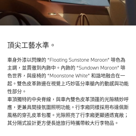
頂尖工藝水準。
車身外漆以閃爍的 “Floating Sunstone Maroon” 啡色為
主調，並貫徹到內飾中。內飾的 “Sundown Maroon” 啡
色世界，與座椅的 “Moonstone White” 和諧地融合在一
起。雙色皮革飾邊在視覺上巧妙區分車艙內的動感與功能
性部分。
車頂獨特的中央脊線，與車內雙色皮革頂篷的光隙精妙呼
應，更兼具間接氛圍照明功能。行李廂同樣採用布達佩斯
風格的穿孔皮革包覆。光隙照亮了行李廂更顯通透寬敞；
其分隔式設計更方便長途旅行時攜帶較大行李物品。