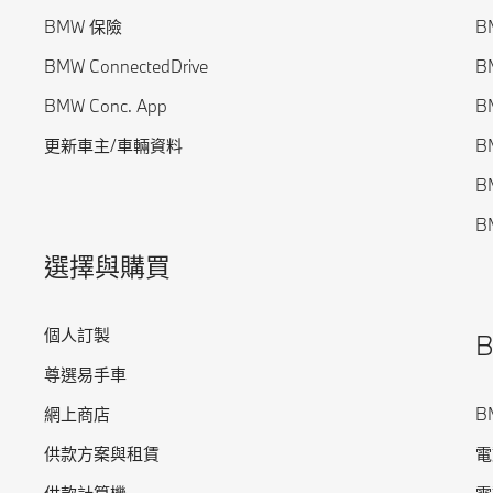
BMW 保險
BM
BMW ConnectedDrive
BM
BMW Conc. App
BM
更新車主/車輛資料
B
B
BM
選擇與購買
個人訂製
尊選易手車
網上商店
B
供款方案與租賃
電