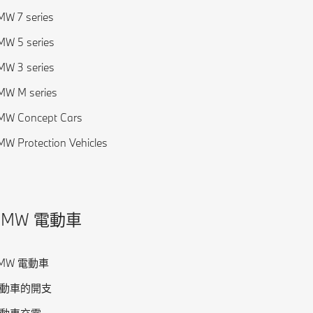
W 7 series
W 5 series
W 3 series
MW M series
MW Concept Cars
W Protection Vehicles
BMW 電動車
MW 電動車
動車的開支