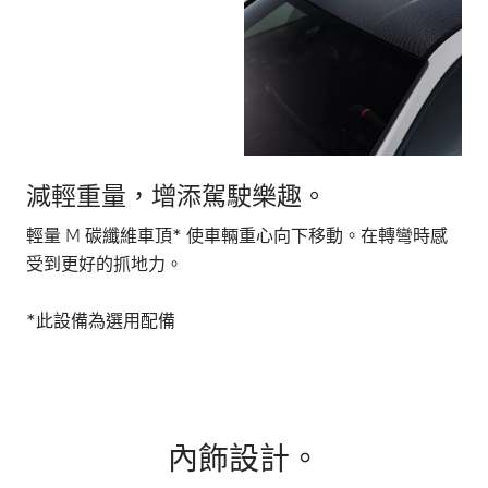
減輕重量，增添駕駛樂趣。
激
輕量 M 碳纖維車頂* 使車輛重心向下移動。在轉彎時感
在
受到更好的抓地力。
具
嘆
*此設備為選用配備
內飾設計。