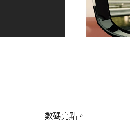
從容應
安全地
泊車
對交
保持適
輔助
通。
當距
系
Driving
離。
統。
Assistant
可靠地保
泊車輔
智慧駕駛
持適當距
助系統
輔助系統
離。主動
讓您更
安全地將
巡航控制
輕鬆停
您送至目
系統會自
車和操
的地。在
動將與前
控。倒
您變換車
方車輛的
車輔助
道或離開
距離保持
鏡頭、
數碼亮點。
泊車位
在 30 至
距離感
時，系統
160
應器和
會警告您