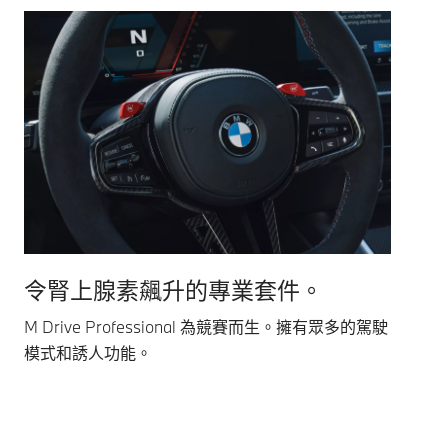
km/h 之
緊急煞
可能存在
間。在緩
車功
的危險，
慢行駛的
能，可
必要時會
交通中，
防止停
進行干
Stop&Go
車時造
預。
功能會自
成損
動停止並
壞。您
重新啟動
的
車輛。¹
BMW
在您駛
¹ 適用於
過時也
BMW
能識別
M2
合適的
令腎上腺素飆升的專業套件。
更
Coupé
泊車
和 BMW
位，並
M Drive Professional 為競賽而生。擁有眾多的駕駛
B
M240i
在必要
模式和誘人功能。
xDrive
時自動
和
停車。
實用：
倒車輔
助系統