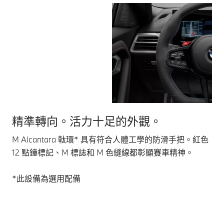
精準轉向。活力十足的外觀。
重
M Alcantara 軚環* 具有符合人體工學的防滑手把。紅色
輕
12 點鐘標記、M 標誌和 M 色縫線都彰顯賽車精神。
M
的
*此設備為選用配備
*