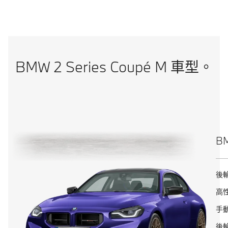
BMW 2 Series Coupé M 車型。
BM
後
高性
手動
後輪