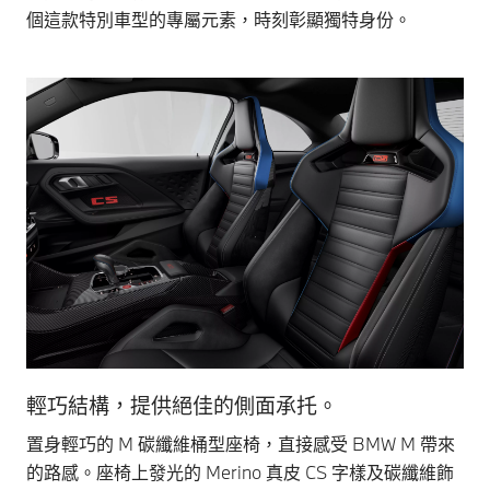
個這款特別車型的專屬元素，時刻彰顯獨特身份。
輕巧結構，提供絕佳的側面承托。
輕
置身輕巧的 M 碳纖維桶型座椅，直接感受 BMW M 帶來
碳
的路感。座椅上發光的 Merino 真皮 CS 字樣及碳纖維飾
與