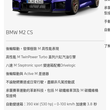
承
型
手動
自動
BMW M2 CS
了
後輪驅動，發揮極致 M 高性能表現
高性能 M TwinPower Turbo 直列六缸汽油引擎
八速 M Steptronic sport 變速箱配備Drivelogic
後輪驅動與 Active M 差速器
不論馳騁賽道或日常行駛，盡顯非凡駕控動感
承襲賽車運動的革新科技，包括 M 碳纖維車頂及 M 碳纖維桶
型座椅
自動變速箱：390 kW (530 hp)，0-100 km/h 加速需 3.8 秒