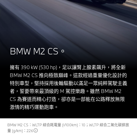
BMW M2 CS。
擁有 390 kW (530 hp)，足以讓腎上腺素飆升，將全新
BMW M2 CS 推向極致巔峰。這款經過重量優化設計的
特別車型，堅持採用後輪驅動以滿足一眾純粹駕駛主義
者，誓要帶來最頂級的 M 駕控樂趣。雖然 BMW M2
CS 為賽道而精心打造，卻亦是一部能在公路釋放無限
激情的精巧運動跑車。
BMW M2 CS：WLTP 綜合耗電量 (I/100km)：10；WLTP 綜合二氧化碳排放
量 (g/km)：226