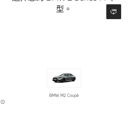
型。
bmw
顏色
車輪
車頂
襯墊
裝飾
BMW M2 Coupé