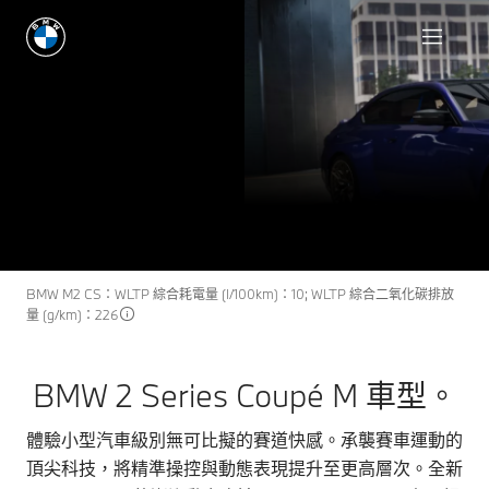
配置與價格
BMW 2 Series Coupé M
M2
全新
車型。
配置與價格
車款規格表下載
BMW M2 CS：WLTP 綜合耗電量 (I/100km)：10; WLTP 綜合二氧化碳排放
量 (g/km)：226
BMW 2 Series Coupé M 車型。
體驗小型汽車級別無可比擬的賽道快感。承襲賽車運動的
頂尖科技，將精準操控與動態表現提升至更高層次。全新