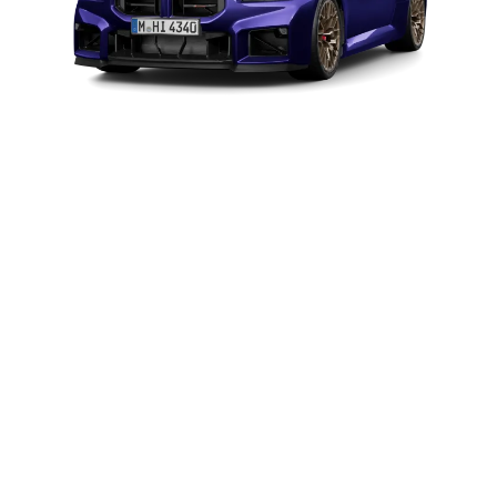
BMW
動力
390 kW (530 hp)
M2
CS
扭力
650 Nm
0-100 km/h
3.8 s
最高時速
302 km/h
規格數據
BMW M2 CS：WLTP 綜合耗電量 (I/100km)：10；WLTP 綜合二氧化碳排放
量 (g/km)：226