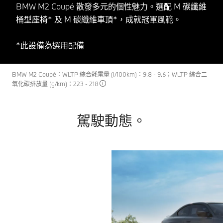
BMW M2 Coupé 散發多元的個性魅力。選配 M 碳纖維
桶型座椅* 及 M 碳纖維車頂*，成就冠軍風範。
*此設備為選用配備
BMW M2 Coupé：WLTP 綜合耗電量 (I/100km)：9.8 - 9.6；WLTP 綜合二
氧化碳排放量 (g/km)：223 - 218
駕駛動態。